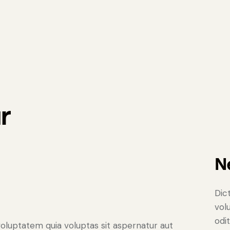
r
N
Dic
vol
odi
oluptatem quia voluptas sit aspernatur aut