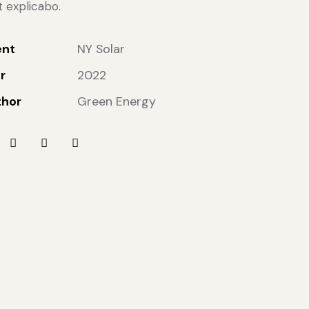
t explicabo.
ent
NY Solar
r
2022
thor
Green Energy