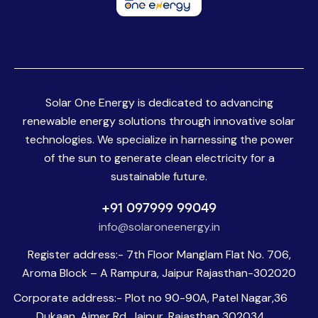
Solar One Energy is dedicated to advancing
renewable energy solutions through innovative solar
technologies. We specialize in harnessing the power
of the sun to generate clean electricity for a
sustainable future.
+91 097999 99049
info@solaroneenergy.in
Register address:- 7th Floor Manglam Flat No. 706,
Aroma Block – A Rampura, Jaipur Rajasthan-302020
Corporate address:- Plot no 90-90A, Patel Nagar,36
Dukaan, Ajmer Rd, Jaipur, Rajasthan 302034