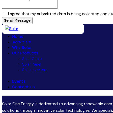
I agree that my submitted data is being collected and st
Send Message
Home
About Us
Why Solar
Our Products
Solar Cable
Solar Panel
Solar Inverters
Events
Contact us
Solar One Energy is dedicated to advancing renewable ene
solutions through innovative solar technologies. We speciali