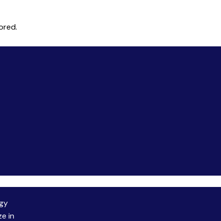
ored.
rgy
ze in