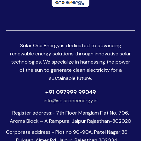
Solar One Energy is dedicated to advancing
renewable energy solutions through innovative solar
technologies. We specialize in harnessing the power
of the sun to generate clean electricity for a
sustainable future.
+91 097999 99049
info@solaroneenergy.in
Register address:- 7th Floor Manglam Flat No. 706,
Aroma Block – A Rampura, Jaipur Rajasthan-302020
Corporate address:- Plot no 90-90A, Patel Nagar,36
Dukaan, Ajmer Rd, Jaipur, Rajasthan 302034